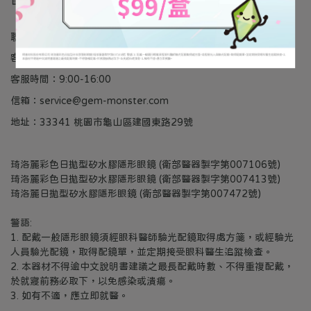
官方網站
服務條款
隱私權政策
法律聲明
聯絡資訊
客服專線：0809-092-599
客服時間：9:00-16:00
信箱：service@gem-monster.com
地址：33341 桃園市龜山區建國東路29號
琦洛麗彩色日拋型矽水膠隱形眼鏡 (衛部醫器製字第007106號)
琦洛麗彩色日拋型矽水膠隱形眼鏡 (衛部醫器製字第007413號)
琦洛麗日拋型矽水膠隱形眼鏡 (衛部醫器製字第007472號)
警語:
1. 配戴一般隱形眼鏡須經眼科醫師驗光配鏡取得處方箋，或經驗光
人員驗光配鏡，取得配鏡單，並定期接受眼科醫生追蹤檢查。
2. 本器材不得逾中文說明書建議之最長配戴時數、不得重複配戴，
於就寢前務必取下，以免感染或潰瘍。
3. 如有不適，應立即就醫。