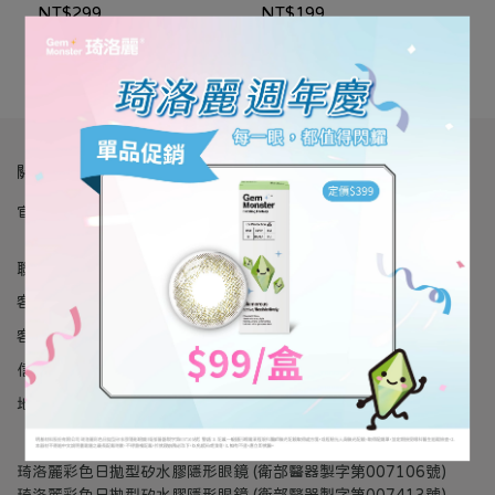
NT$299
NT$199
加入配送車
加入配送車
關於我們
官方網站
服務條款
隱私權政策
法律聲明
聯絡資訊
客服專線：0809-092-599
客服時間：9:00-16:00
信箱：service@gem-monster.com
地址：33341 桃園市龜山區建國東路29號
琦洛麗彩色日拋型矽水膠隱形眼鏡 (衛部醫器製字第007106號)